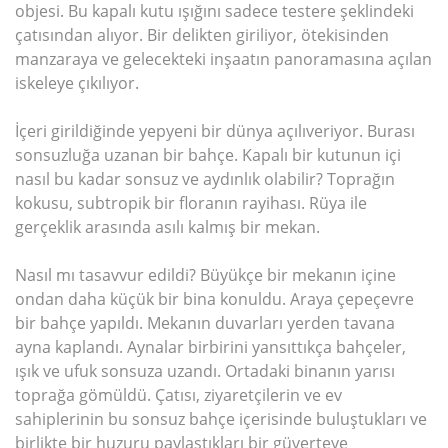
objesi. Bu kapalı kutu ışığını sadece testere şeklindeki
çatısından alıyor. Bir delikten giriliyor, ötekisinden
manzaraya ve gelecekteki inşaatın panoramasına açılan
iskeleye çıkılıyor.
İçeri girildiğinde yepyeni bir dünya açılıveriyor. Burası
sonsuzluğa uzanan bir bahçe. Kapalı bir kutunun içi
nasıl bu kadar sonsuz ve aydınlık olabilir? Toprağın
kokusu, subtropik bir floranın rayihası. Rüya ile
gerçeklik arasında asılı kalmış bir mekan.
Nasıl mı tasavvur edildi? Büyükçe bir mekanın içine
ondan daha küçük bir bina konuldu. Araya çepeçevre
bir bahçe yapıldı. Mekanın duvarları yerden tavana
ayna kaplandı. Aynalar birbirini yansıttıkça bahçeler,
ışık ve ufuk sonsuza uzandı. Ortadaki binanın yarısı
toprağa gömüldü. Çatısı, ziyaretçilerin ve ev
sahiplerinin bu sonsuz bahçe içerisinde buluştukları ve
birlikte bir huzuru paylaştıkları bir güverteye