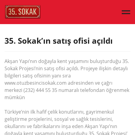
ANA SAYFA
35. Sokak’ın satış ofisi açıldı
ÖRNEK EVLER
EV TİPLERİ
Akşan Yapı’nın doğayla kent yaşamını buluşturduğu 35.
KEŞFEDİN
Sokak Projesi’nin satış ofisi açıldı. Projeye ilişkin detaylı
BASIN
bilgileri satış ofisinin yanı sıra
İLETİŞİM
www.otuzbesincisokak.com adresinden ve çağrı
merkezi (232) 444 55 35 numaralı telefondan öğrenmek
ENGLISH
mümkün
Türkiye’nin ilk hafif çelik konutlarını, gayrimenkul
geliştirme projelerini, sosyal ve sağlık tesislerini,
okullarını ve fabrikalarını inşa eden Akşan Yapı’nın
doğayla kent yaşamını buluşturduğu 35. Sokak Projesi’