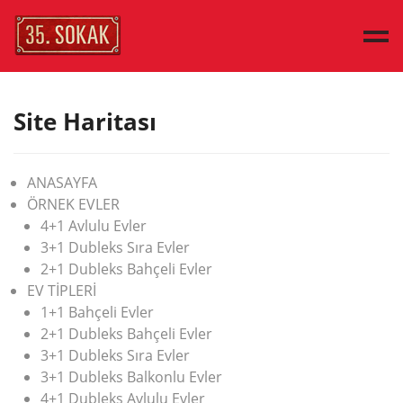
ANA SAYFA
Site Haritası
ÖRNEK EVLER
EV TİPLERİ
ANASAYFA
KEŞFEDİN
ÖRNEK EVLER
BASIN
4+1 Avlulu Evler
İLETİŞİM
3+1 Dubleks Sıra Evler
2+1 Dubleks Bahçeli Evler
ENGLISH
EV TİPLERİ
1+1 Bahçeli Evler
2+1 Dubleks Bahçeli Evler
3+1 Dubleks Sıra Evler
3+1 Dubleks Balkonlu Evler
4+1 Dubleks Avlulu Evler